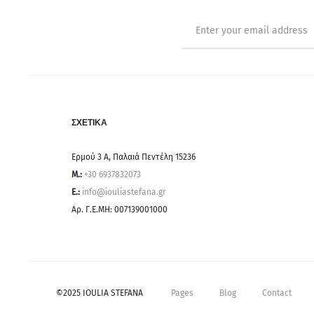
ΣΧΕΤΙΚΑ
Ερμού 3 Α, Παλαιά Πεντέλη 15236
Μ.:
+30 6937832073
E.:
info@iouliastefana.gr
Αρ. Γ.Ε.ΜΗ: 007139001000
©2025 IOULIA STEFANA
Pages
Blog
Contact