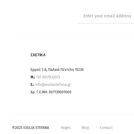
ΣΧΕΤΙΚΑ
Ερμού 3 Α, Παλαιά Πεντέλη 15236
Μ.:
+30 6937832073
E.:
info@iouliastefana.gr
Αρ. Γ.Ε.ΜΗ: 007139001000
©2025 IOULIA STEFANA
Pages
Blog
Contact