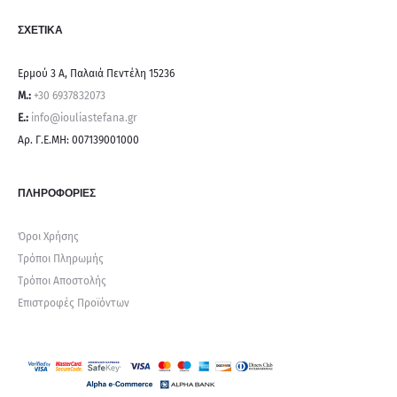
ΣΧΕΤΙΚΑ
Ερμού 3 Α, Παλαιά Πεντέλη 15236
Μ.:
+30 6937832073
E.:
info@iouliastefana.gr
Αρ. Γ.Ε.ΜΗ: 007139001000
ΠΛΗΡΟΦΟΡΙΕΣ
Όροι Χρήσης
Τρόποι Πληρωμής
Τρόποι Αποστολής
Επιστροφές Προϊόντων